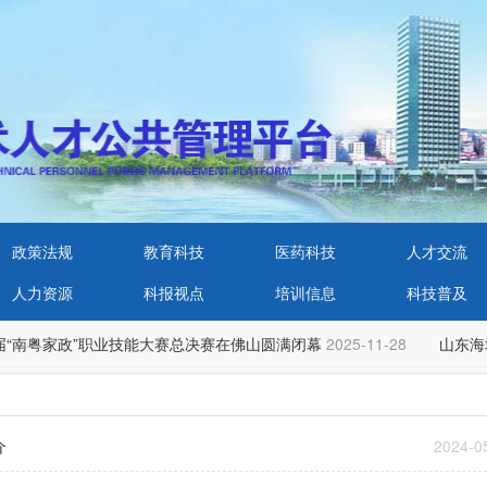
政策法规
教育科技
医药科技
人才交流
人力资源
科报视点
培训信息
科技普及
“南粤家政”职业技能大赛总决赛在佛山圆满闭幕
2025-11-28
山东海
介
2024-0