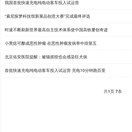
我国首批快速充电纯电动客车投入试运营
“索尼探梦科技馆新展品创意大赛”完成最终评选
时速不断刷新世界最高自主技术体系使中国高铁屡创奇迹
小黑痣可酿成恶性肿瘤 在恶性肿瘤发病率中排第五
北京佑安医院提醒：被猫抓咬也会感染狂犬病
首批快速充电纯电动客车投入试运营 充电10分钟跑百里
共
1
页
7
条