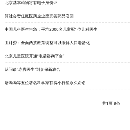
北京基本药物将有电子身份证
算社会责任账医药企业应完善药品召回
中国儿科医生告急：平均2300名儿童配1位儿科医生
卫计委：全面两孩政策调整可以缓解人口老龄化
北京儿童医院开通“电话咨询平台”
从问诊“赤脚医生”到参保新农合
屠呦呦等五位著名科学家获得小行星永久命名
共
1
页
8
条