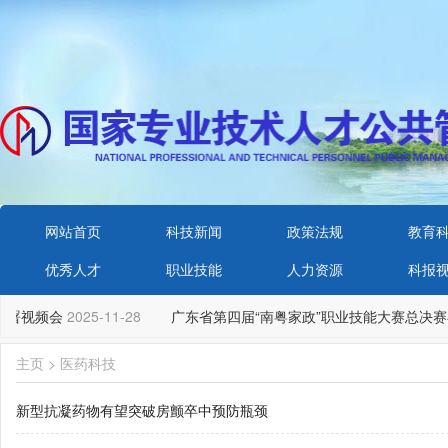
网站首页
科技新闻
政策法规
教育
优秀人才
职业技能
人力资源
科报
部署视频会
2025-11-28
广东省第四届“南粤家政”职业技能大赛总决赛
主页
>
医药科技
新型抗凝药物有望突破房颤卒中预防瓶颈