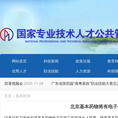
网站首页
科技新闻
政策法规
教育
优秀人才
职业技能
人力资源
科报
动员部署视频会
2025-11-28
广东省第四届“南粤家政”职业技能大赛总
主页
>
医药科技
北京基本药物将有电子
记者日前召开的全国基本药物电子监管工作现场会上获悉，随着基本